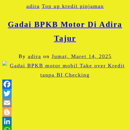
adira
Top up kredit pinjaman
Gadai BPKB Motor Di Adira
Tajur
By
adira
on
Jumat, Maret 14, 2025
Facebook
Twitter
Email
Blogger