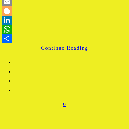
Twitter
Email
Blogger
LinkedIn
WhatsApp
Continue Reading
Share
0