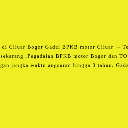
Email
Blogger
LinkedIn
WhatsApp
Share
 di Ciluar Bogor Gadai BPKB motor Ciluar – Te
sekarang ,Pegadaian BPKB motor Bogor dan TOP
ngan jangka waktu angsuran hingga 3 tahun. Ga
Facebook
Twitter
Email
Blogger
LinkedIn