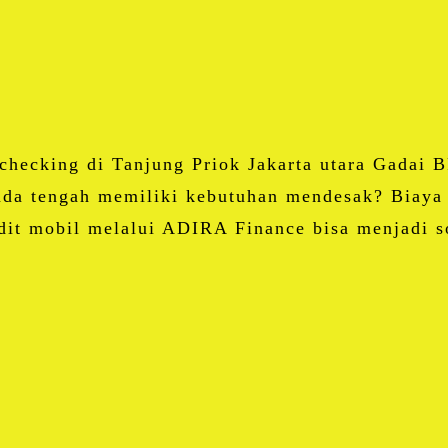
Email
Blogger
LinkedIn
WhatsApp
Share
checking di Tanjung Priok Jakarta utara Gadai 
nda tengah memiliki kebutuhan mendesak? Biaya
dit mobil melalui ADIRA Finance bisa menjadi s
Facebook
Twitter
Email
Blogger
LinkedIn