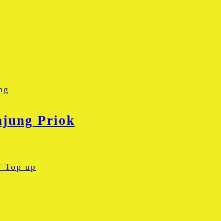
ng
njung Priok