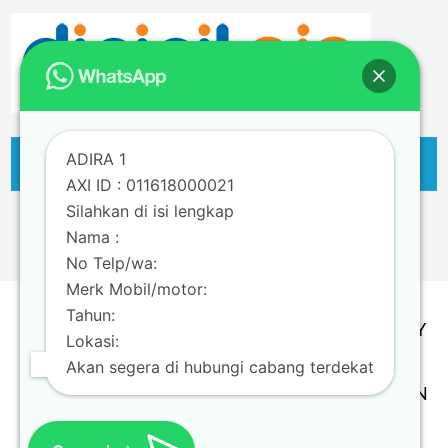
ADIRA 1
AXI ID : 011618000021
Silahkan di isi lengkap
Nama :
No Telp/wa:
Merk Mobil/motor:
Tahun:
TERMS & CONDITION | PRIVACY POLICY
Lokasi:
Copyright @ Adira Finance Berizin dan
Akan segera di hubungi cabang terdekat
Diawasi oleh OTORITAS JASA KEUANGAN
Theme by
Scissor Themes
Proudly