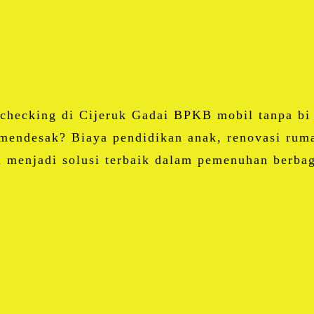
Email
Blogger
LinkedIn
WhatsApp
Share
 checking di Cijeruk Gadai BPKB mobil tanpa bi
mendesak? Biaya pendidikan anak, renovasi rum
 menjadi solusi terbaik dalam pemenuhan berba
Facebook
Twitter
Email
Blogger
LinkedIn