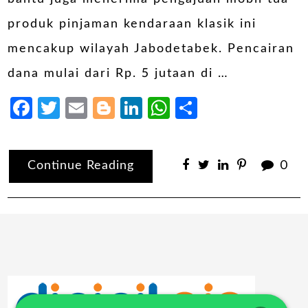
produk pinjaman kendaraan klasik ini
mencakup wilayah Jabodetabek. Pencairan
dana mulai dari Rp. 5 jutaan di …
Facebook
Twitter
Email
Blogger
LinkedIn
WhatsApp
Share
Continue Reading
0