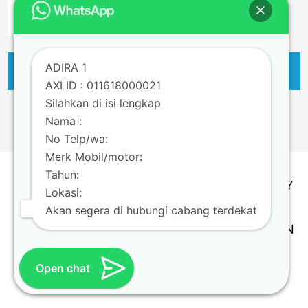
ADIRA 1
AXI ID : 011618000021
Silahkan di isi lengkap
Nama :
No Telp/wa:
Merk Mobil/motor:
Tahun:
TERMS & CONDITION | PRIVACY POLICY
Lokasi:
Copyright @ Adira Finance Berizin dan
Akan segera di hubungi cabang terdekat
Diawasi oleh OTORITAS JASA KEUANGAN
Theme by
Scissor Themes
Proudly
Open chat
powered by
WordPress