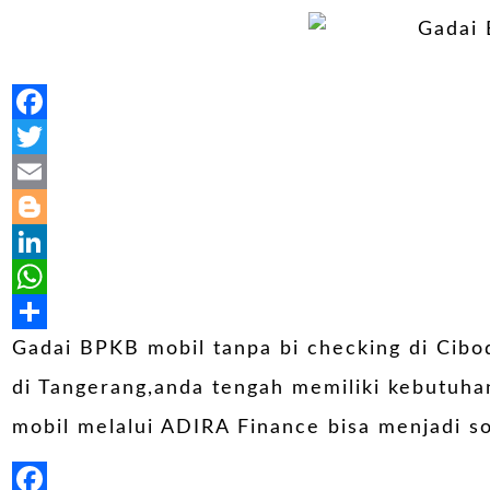
Facebook
Twitter
Email
Blogger
LinkedIn
WhatsApp
Share
Gadai BPKB mobil tanpa bi checking di Cib
di Tangerang,anda tengah memiliki kebutuha
mobil melalui ADIRA Finance bisa menjadi 