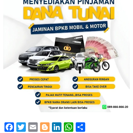
Facebook
Twitter
Email
Blogger
LinkedIn
WhatsApp
Share