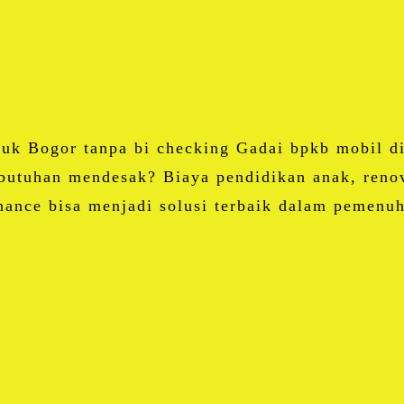
Email
Blogger
LinkedIn
WhatsApp
Share
ruk Bogor tanpa bi checking Gadai bpkb mobil 
butuhan mendesak? Biaya pendidikan anak, renov
ance bisa menjadi solusi terbaik dalam pemenu
Facebook
Twitter
Email
Blogger
LinkedIn