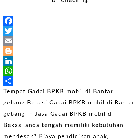
Facebook
Twitter
Email
Blogger
LinkedIn
WhatsApp
Share
Tempat Gadai BPKB mobil di Bantar
gebang Bekasi Gadai BPKB mobil di Bantar
gebang – Jasa Gadai BPKB mobil di
Bekasi,anda tengah memiliki kebutuhan
mendesak? Biaya pendidikan anak,