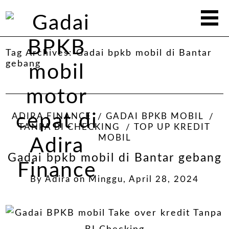
Tag Archives:
Gadai bpkb mobil di Bantar
gebang
ADIRA FINANCE
GADAI BPKB MOBIL
TANPA BI CHECKING
TOP UP KREDIT
MOBIL
Gadai bpkb mobil di Bantar gebang
By
Adira
on
Minggu, April 28, 2024