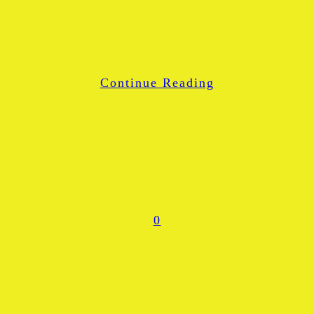
Blogger
LinkedIn
WhatsApp
Continue Reading
Share
0