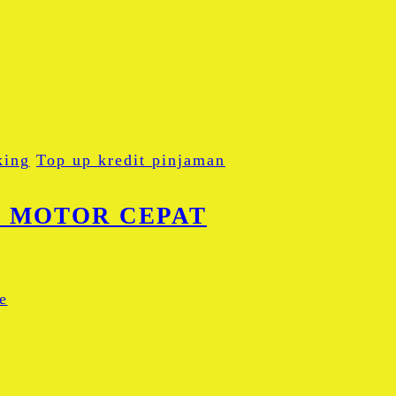
king
Top up kredit pinjaman
B MOTOR CEPAT