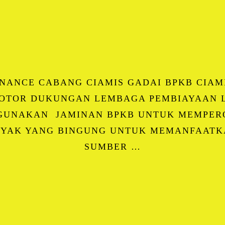
Email
Blogger
LinkedIn
WhatsApp
Share
FINANCE CABANG CIAMIS GADAI BPKB CIAM
 MOTOR DUKUNGAN LEMBAGA PEMBIAYAAN L
GUNAKAN JAMINAN BPKB UNTUK MEMPERO
YAK YANG BINGUNG UNTUK MEMANFAATK
SUMBER …
Facebook
Twitter
Email