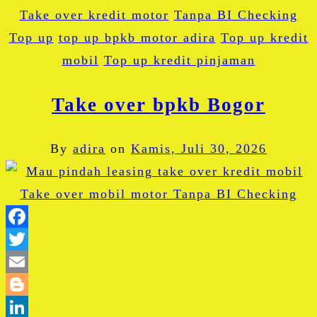
Take over kredit motor
Tanpa BI Checking
Top up
top up bpkb motor adira
Top up kredit
mobil
Top up kredit pinjaman
Take over bpkb Bogor
By
adira
on
Kamis, Juli 30, 2026
Facebook
Twitter
Email
Blogger