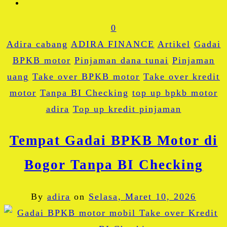
0
Adira cabang
ADIRA FINANCE
Artikel
Gadai
BPKB motor
Pinjaman dana tunai
Pinjaman
uang
Take over BPKB motor
Take over kredit
motor
Tanpa BI Checking
top up bpkb motor
adira
Top up kredit pinjaman
Tempat Gadai BPKB Motor di
Bogor Tanpa BI Checking
By
adira
on
Selasa, Maret 10, 2026