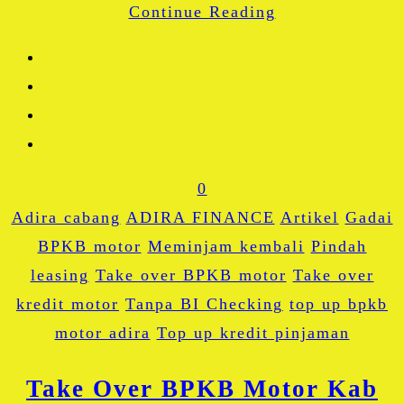
Continue Reading
Share
0
Adira cabang
ADIRA FINANCE
Artikel
Gadai
BPKB motor
Meminjam kembali
Pindah
leasing
Take over BPKB motor
Take over
kredit motor
Tanpa BI Checking
top up bpkb
motor adira
Top up kredit pinjaman
Take Over BPKB Motor Kab