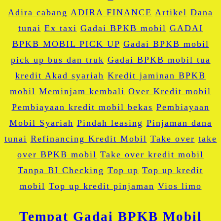
Adira cabang
ADIRA FINANCE
Artikel
Dana
tunai
Ex taxi
Gadai BPKB mobil
GADAI
BPKB MOBIL PICK UP
Gadai BPKB mobil
pick up bus dan truk
Gadai BPKB mobil tua
kredit Akad syariah
Kredit jaminan BPKB
mobil
Meminjam kembali
Over Kredit mobil
Pembiayaan kredit mobil bekas
Pembiayaan
Mobil Syariah
Pindah leasing
Pinjaman dana
tunai
Refinancing Kredit Mobil
Take over
take
over BPKB mobil
Take over kredit mobil
Tanpa BI Checking
Top up
Top up kredit
mobil
Top up kredit pinjaman
Vios limo
Tempat Gadai BPKB Mobil