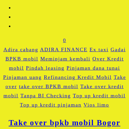
0
Adira cabang
ADIRA FINANCE
Ex taxi
Gadai
BPKB mobil
Meminjam kembali
Over Kredit
mobil
Pindah leasing
Pinjaman dana tunai
Pinjaman uang
Refinancing Kredit Mobil
Take
over
take over BPKB mobil
Take over kredit
mobil
Tanpa BI Checking
Top up kredit mobil
Top up kredit pinjaman
Vios limo
Take over bpkb mobil Bogor