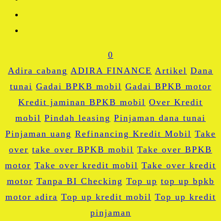
0
Adira cabang
ADIRA FINANCE
Artikel
Dana
tunai
Gadai BPKB mobil
Gadai BPKB motor
Kredit jaminan BPKB mobil
Over Kredit
mobil
Pindah leasing
Pinjaman dana tunai
Pinjaman uang
Refinancing Kredit Mobil
Take
over
take over BPKB mobil
Take over BPKB
motor
Take over kredit mobil
Take over kredit
motor
Tanpa BI Checking
Top up
top up bpkb
motor adira
Top up kredit mobil
Top up kredit
pinjaman