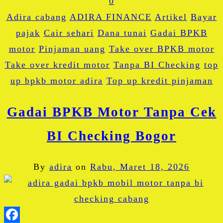
0
Adira cabang
ADIRA FINANCE
Artikel
Bayar
pajak
Cair sehari
Dana tunai
Gadai BPKB
motor
Pinjaman uang
Take over BPKB motor
Take over kredit motor
Tanpa BI Checking
top
up bpkb motor adira
Top up kredit pinjaman
Gadai BPKB Motor Tanpa Cek
BI Checking Bogor
By
adira
on
Rabu, Maret 18, 2026