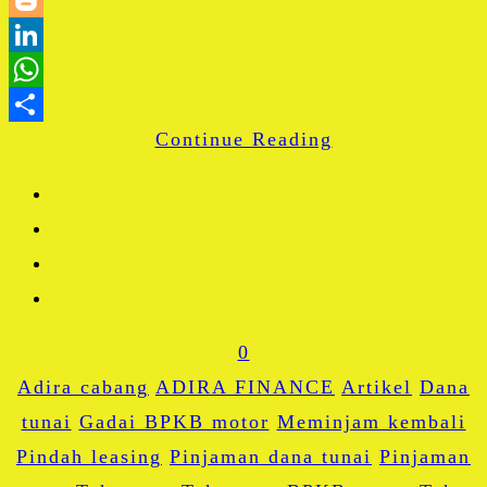
Blogger
LinkedIn
WhatsApp
Continue Reading
Share
0
Adira cabang
ADIRA FINANCE
Artikel
Dana
tunai
Gadai BPKB motor
Meminjam kembali
Pindah leasing
Pinjaman dana tunai
Pinjaman