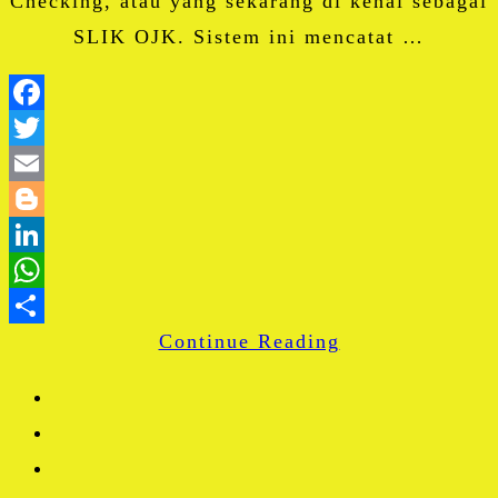
Checking, atau yang sekarang di kenal sebagai
SLIK OJK. Sistem ini mencatat …
Facebook
Twitter
Email
Blogger
LinkedIn
WhatsApp
Continue Reading
Share