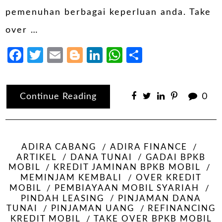
pemenuhan berbagai keperluan anda. Take
over …
Facebook
Twitter
Email
Blogger
LinkedIn
WhatsApp
Share
Continue Reading
0
ADIRA CABANG
ADIRA FINANCE
ARTIKEL
DANA TUNAI
GADAI BPKB
MOBIL
KREDIT JAMINAN BPKB MOBIL
MEMINJAM KEMBALI
OVER KREDIT
MOBIL
PEMBIAYAAN MOBIL SYARIAH
PINDAH LEASING
PINJAMAN DANA
TUNAI
PINJAMAN UANG
REFINANCING
KREDIT MOBIL
TAKE OVER BPKB MOBIL