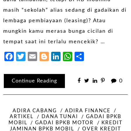
masih “sekolah” alias sedang di gadaikan di
lembaga pembiayaan (leasing)? Atau
mungkin kamu merasa bunga cicilan di
tempat saat ini terlalu mencekik? …
Facebook
Twitter
Email
Blogger
LinkedIn
WhatsApp
Share
Continue Reading
0
ADIRA CABANG
ADIRA FINANCE
ARTIKEL
DANA TUNAI
GADAI BPKB
MOBIL
GADAI BPKB MOTOR
KREDIT
JAMINAN BPKB MOBIL
OVER KREDIT