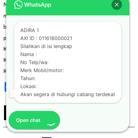
Nasabah Kredit motor di Kota Bogor …!
motor anda masih dalam kredit? Anda
butuh dana? Segera lakukan take over
ADIRA 1
AXI ID : 011618000021
pinjaman BPKB motor ke ADIRA Finance.
Silahkan di isi lengkap
Kredit anda masih jalan di Leasing,
Nama :
Koperasi, Pegadaian atau Bank apapun?
No Telp/wa:
Merk Mobil/motor:
Kami menerima jasa take …
Tahun:
Facebook
Twitter
Email
Blogger
LinkedIn
WhatsApp
Share
Lokasi:
Akan segera di hubungi cabang terdekat
Continue Reading
0
Open chat