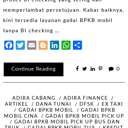
proses BI checking yang sering kali
memperlambat persetujuan. Kabar baiknya,
kini tersedia layanan gadai BPKB mobil
tanpa BI checking …
Facebook
Twitter
Email
Blogger
LinkedIn
WhatsApp
Share
Continue Reading
0
ADIRA CABANG
ADIRA FINANCE
ARTIKEL
DANA TUNAI
DFSK
EX TAXI
GADAI BPKB MOBIL
GADAI BPKB
MOBIL CINA
GADAI BPKB MOBIL PICK UP
GADAI BPKB MOBIL PICK UP BUS DAN